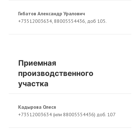
Гибатов Александр Уралович
+73512003634, 88005554436, доб 105.
Приемная
производственного
участка
Кадырова Олеся
+73512003634 (или 88005554436) доб. 107