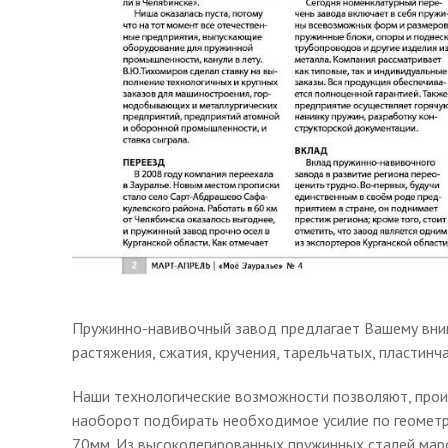
Пружинно-навивочный завод предлагает Вашему вним
растяжения, сжатия, кручения, тарельчатых, пластин
Наши технологические возможности позволяют, произ
наоборот подбирать необходимое усилие по геометр
70мм. Из высоколегированных пружинных сталей маро