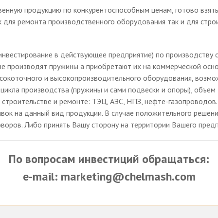
енную продукцию по конкурентоспособным ценам, готово взять
 для ремонта производственного оборудования так и для строи
инвестирование в действующее предприятие) по производству 
 производят пружины а приобретают их на коммерческой основ
ысокоточного и высокопроизводительного оборудования, возмо
 цикла производства (пружины и сами подвески и опоры), объем
и строительстве и ремонте: ТЭЦ, АЭС, НПЗ, нефте-газопроводо
явок на данный вид продукции. В случае положительного решен
воров. Либо принять Вашу сторону на территории Вашего предп
По вопросам инвестиций обращаться:
e-mail: marketing@chelmash.com