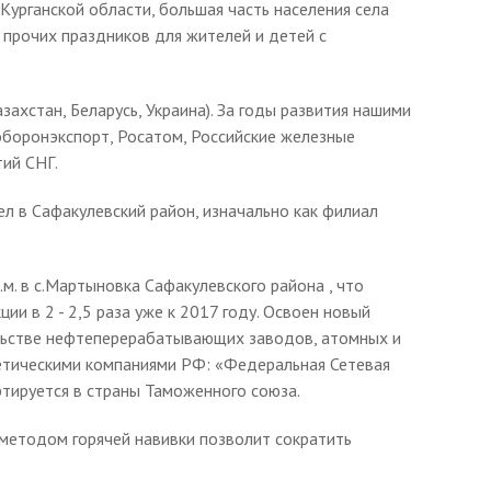
 Курганской области, большая часть населения села
 прочих праздников для жителей и детей с
ахстан, Беларусь, Украина). За годы развития нашими
оборонэкспорт, Росатом, Российские железные
тий СНГ.
ел в Сафакулевский район, изначально как филиал
. в с.Мартыновка Сафакулевского района , что
и в 2 - 2,5 раза уже к 2017 году. Освоен новый
ельстве нефтеперерабатывающих заводов, атомных и
гетическими компаниями РФ: «Федеральная Сетевая
ртируется в страны Таможенного союза.
 методом горячей навивки позволит сократить