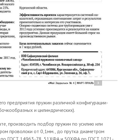
го предприятия пружин различной конфигурации-
 бочкообразных и цилиндрических).
ате, производить подбор пружин по усилию или
ром проволоки от 0,1мм., до прутка диаметром
С2 по ГОСТ 14963-78, 51ХФА и 50ХФА по ГОСТ 1071-