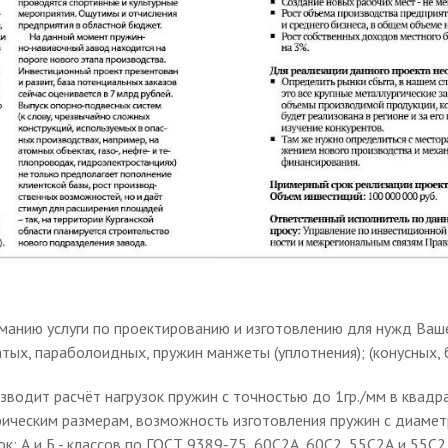
анию услуги по проектированию и изготовлению для нужд Ваше
чатых, параболоидных, пружин манжеты (уплотнения); (конусных,
водит расчёт нагрузок пружин с точностью до 1гр./мм в квадр
ическим размерам, возможность изготовления пружин с диамет
к: А и Б - классов по ГОСТ 9389-75, 60С2А, 60С2, 55С2А и 55