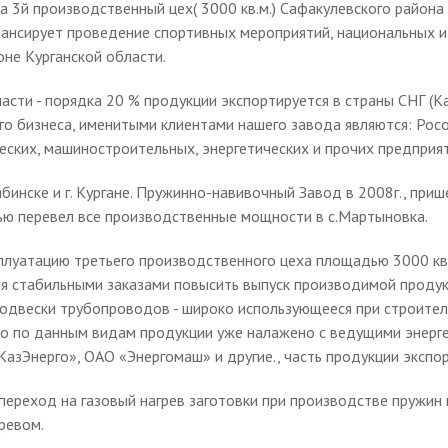
а 3й производственный цех( 3000 кв.м.) Сафакулевского района
нансирует проведение спортивных мероприятий, национальных и
не Курганской области.
сти - порядка 20 % продукции экспортируется в страны СНГ (Каз
го бизнеса, именитыми клиентами нашего завода являются: Рос
ческих, машиностроительных, энергетических и прочих предприя
бинске и г. Кургане. Пружинно-навивочный Завод в 2008г., приш
тью перевел все производственные мощности в с.Мартыновка.
плуатацию третьего производственного цеха площадью 3000 кв.м
я стабильными заказами повысить выпуск производимой продукци
подвески трубопроводов - широко использующееся при строит
тво по данным видам продукции уже налажено с ведущими энер
азЭнерго», ОАО «Энергомаш» и другие., часть продукции экспо
 переход на газовый нагрев заготовки при производстве пружин
ревом.