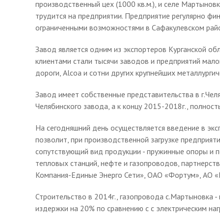
производственный цех (1000 кв.м.), и селе Мартыновк
трудится на предприятии. Предприятие регулярно фи
ограниченными возможностями в Сафакулевском райо
Завод является одним из экспортеров Курганской обла
клиентами стали тысячи заводов и предприятий мало
дороги, Alcoa и сотни других крупнейших металлурги
Завод имеет собственные представительства в г.Челя
Челябинского завода, а к концу 2015-2018г., полнос
На сегодняшний день осуществляется введение в экс
позволит, при производственной загрузке предприяти
сопутствующий вид продукции - пружинные опоры и 
тепловых станций, нефте и газопроводов, партнерс
Компания-Единые Энерго Сети», ОАО «Фортум», АО «К
Строительство в 2014г., газопровода с.Мартыновка -
издержки на 20% по сравнению с с электрическим наг