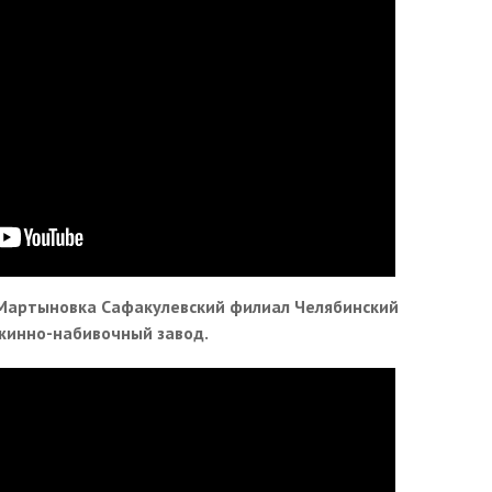
с.Мартыновка Сафакулевский филиал Челябинский
жинно-набивочный завод.