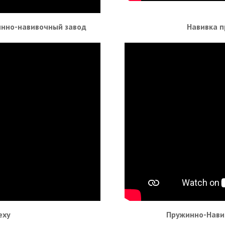
инно-навивочный завод
Навивка п
еху
Пружинно-Нави