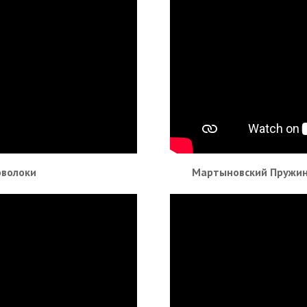
оволоки
Мартыновский Пружин