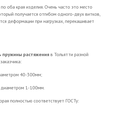
по оба края изделия. Очень часто это место
оторый получается отгибом одного-двух витков,
ется деформации при нагрузках, перекашивает
ь пружины растяжения
в Тольятти разной
заказчика:
диаметром 40-300мм;
м диаметром 1-100мм.
торая полностью соответствует ГОСТу: