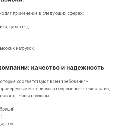
аходят применение в следующих сферах:
та, грохоты);
соких нагрузок.
компании: качество и надежность
 которые соответствуют всем требованиям
проверенные материалы и современные технологии,
ечность. Наши пружины:
браций;
;
артов.