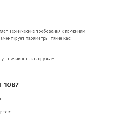
яет технические требования к пружинам,
ментирует параметры, такие как:
 устойчивость к нагрузкам;
Т 108?
т:
ртов;